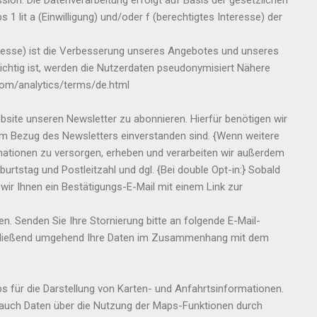
n. Die Datenverarbeitung erfolgt auf Basis der gesetzlichen
lit a (Einwilligung) und/oder f (berechtigtes Interesse) der
resse) ist die Verbesserung unseres Angebotes und unseres
wichtig ist, werden die Nutzerdaten pseudonymisiert Nähere
com/analytics/terms/de.html
bsite unseren Newsletter zu abonnieren. Hierfür benötigen wir
dem Bezug des Newsletters einverstanden sind. {Wenn weitere
rmationen zu versorgen, erheben und verarbeiten wir außerdem
urtstag und Postleitzahl und dgl. {Bei double Opt-in:} Sobald
wir Ihnen ein Bestätigungs-E-Mail mit einem Link zur
n. Senden Sie Ihre Stornierung bitte an folgende E-Mail-
chließend umgehend Ihre Daten im Zusammenhang mit dem
für die Darstellung von Karten- und Anfahrtsinformationen.
auch Daten über die Nutzung der Maps-Funktionen durch