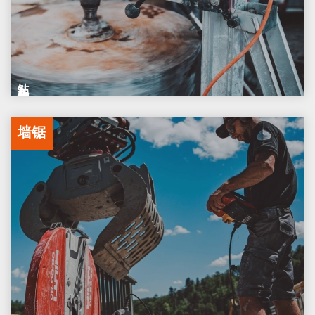
钻孔和锯割服务
墙锯