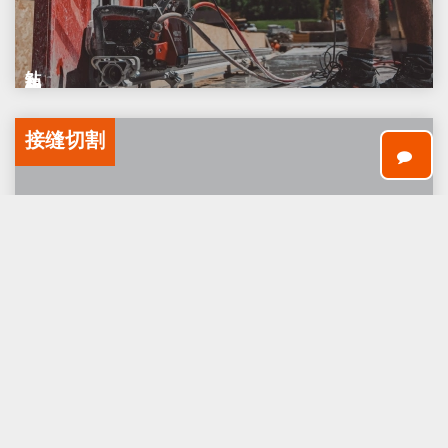
钻孔和锯割服务
接缝切割
这里