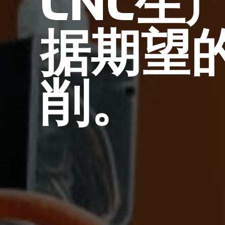
CNC生
据期望
削。